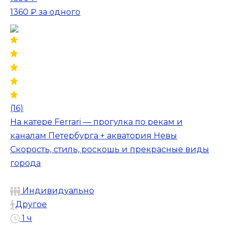
1360 ₽
за одного
(16)
На катере Ferrari — прогулка по рекам и
каналам Петербурга + акватория Невы
Скорость, стиль, роскошь и прекрасные виды
города
Индивидуально
Другое
1 ч