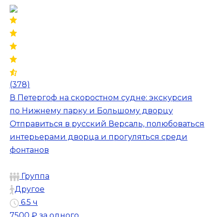
(378)
В Петергоф на скоростном судне: экскурсия
по Нижнему парку и Большому дворцу
Отправиться в русский Версаль, полюбоваться
интерьерами дворца и прогуляться среди
фонтанов
Группа
Другое
6.5 ч
7500 ₽
за одного