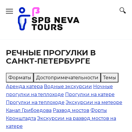
Перейти
к
содержанию
РЕЧНЫЕ ПРОГУЛКИ В
САНКТ-ПЕТЕРБУРГЕ
Форматы
Достопримечательности
Темы
Аренда катера
Водные экскурсии
Ночные
прогулки на теплоходе
Прогулки на катере
Прогулки на теплоходе
Экскурсии на метеоре
Канал Грибоедова
Развод мостов
Форты
Кронштадта
Экскурсии на развод мостов на
катере